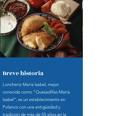
Breve historia
Lonchería María Isabel, mejor
conocida como "Quesadillas María
Isabel”, es un establecimiento en
Polanco con una antigüedad y
tradición de más de 55 años en la