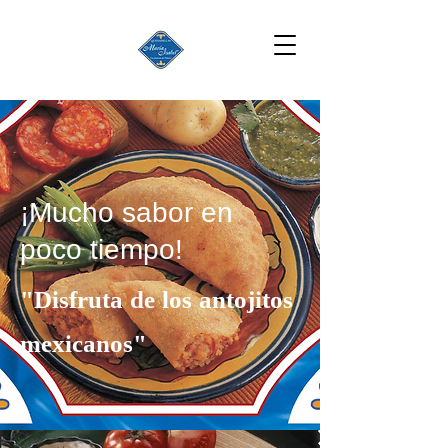
¡Mucho sabor en
poco tiempo!
"Disfruta de los antojitos
mexicanos"